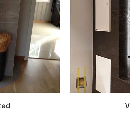
ted
V