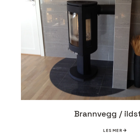
Brannvegg / ilds
LES MER