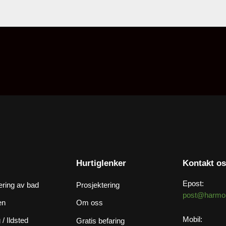
Hurtiglenker
Kontakt o
Epost:
ering av bad
Prosjektering
post@harmo
en
Om oss
Mobil:
/ Ildsted
Gratis befaring